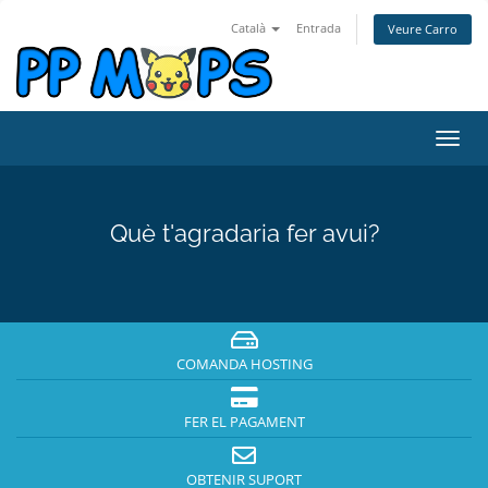
Català
Entrada
Veure Carro
Canv
la
nave
Què t'agradaria fer avui?
COMANDA HOSTING
FER EL PAGAMENT
OBTENIR SUPORT