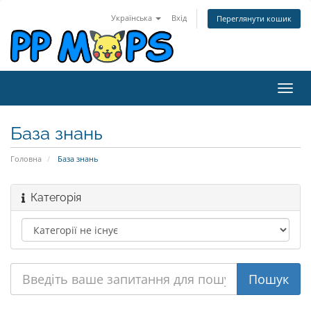
Українська
Вхід
Переглянути кошик
Пере
наві
База знань
Головна
База знань
Категорія